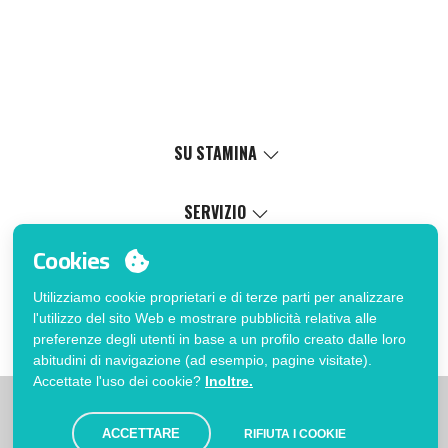
SU STAMINA
Valori
Causa sociale
SERVIZIO
Certificazioni
Catalogo online
Cookies
Lavora con noi
Servizio di personalizzazione
Il Mio Account
Politica di gestione interna
Processo di vendita
Utilizziamo cookie proprietari e di terze parti per analizzare
Accedi
FAQ
l'utilizzo del sito Web e mostrare pubblicità relativa alle
Vuoi essere cliente?
Errata corrige catalogo
preferenze degli utenti in base a un profilo creato dalle loro
Contatto
abitudini di navigazione (ad esempio, pagine visitate).
Accettate l'uso dei cookie?
Inoltre.
|
|
|
Limitazioni
Informativa sulla privacy
Politica dei Cookies
|
Avviso legale
Mappa
ACCETTARE
RIFIUTA I COOKIE