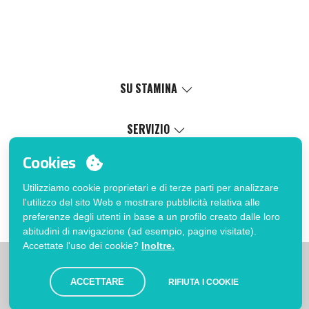
SU STAMINA
Valori
Causa sociale
SERVIZIO
Certificazioni
Catalogo online
Cookies
Lavora con noi
Servizio di personalizzazione
Il Mio Account
Politica di gestione interna
Processo di vendita
Utilizziamo cookie proprietari e di terze parti per analizzare
Accedi
FAQ
l'utilizzo del sito Web e mostrare pubblicità relativa alle
Vuoi essere cliente?
Errata corrige catalogo
preferenze degli utenti in base a un profilo creato dalle loro
Contatto
abitudini di navigazione (ad esempio, pagine visitate).
Accettate l'uso dei cookie?
Inoltre.
|
|
|
Limitazioni
Informativa sulla privacy
Politica dei Cookies
|
Avviso legale
Mappa
ACCETTARE
RIFIUTA I COOKIE
© Stamina 2026. Tutti i diritti riservati