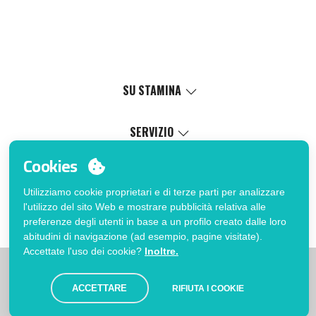
SU STAMINA
Valori
Causa sociale
SERVIZIO
Certificazioni
Catalogo online
Cookies
Lavora con noi
Servizio di personalizzazione
Il Mio Account
Politica di gestione interna
Processo di vendita
Utilizziamo cookie proprietari e di terze parti per analizzare
Accedi
FAQ
l'utilizzo del sito Web e mostrare pubblicità relativa alle
Vuoi essere cliente?
Errata corrige catalogo
preferenze degli utenti in base a un profilo creato dalle loro
Contatto
abitudini di navigazione (ad esempio, pagine visitate).
Accettate l'uso dei cookie?
Inoltre.
|
|
|
Limitazioni
Informativa sulla privacy
Politica dei Cookies
|
Avviso legale
Mappa
ACCETTARE
RIFIUTA I COOKIE
© Stamina 2026. Tutti i diritti riservati