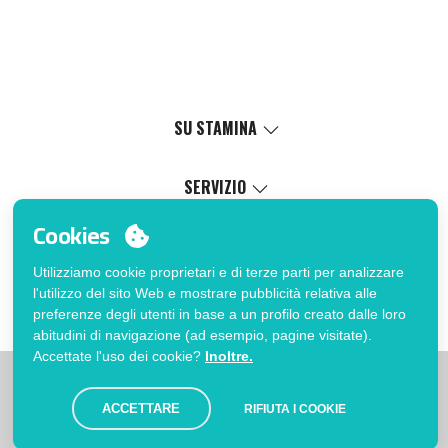
SU STAMINA
Valori
Causa sociale
SERVIZIO
Certificazioni
Catalogo online
Cookies
Lavora con noi
Servizio di personalizzazione
Il Mio Account
Politica di gestione interna
Processo di vendita
Utilizziamo cookie proprietari e di terze parti per analizzare
Accedi
FAQ
l'utilizzo del sito Web e mostrare pubblicità relativa alle
Vuoi essere cliente?
Errata corrige catalogo
preferenze degli utenti in base a un profilo creato dalle loro
Contatto
abitudini di navigazione (ad esempio, pagine visitate).
Accettate l'uso dei cookie?
Inoltre.
|
|
|
Limitazioni
Informativa sulla privacy
Politica dei Cookies
|
Avviso legale
Mappa
ACCETTARE
RIFIUTA I COOKIE
© Stamina 2026. Tutti i diritti riservati