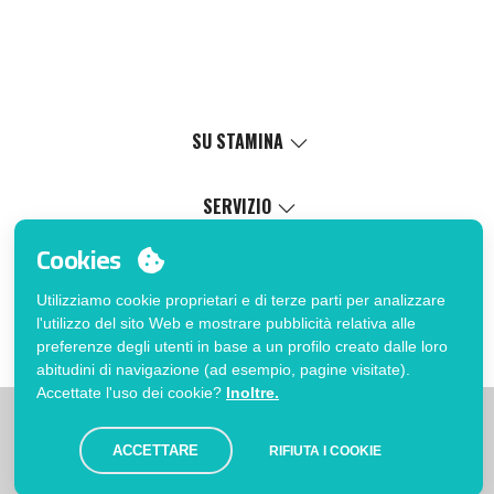
SU STAMINA
Valori
Causa sociale
SERVIZIO
Certificazioni
Catalogo online
Cookies
Lavora con noi
Servizio di personalizzazione
Il Mio Account
Politica di gestione interna
Processo di vendita
Utilizziamo cookie proprietari e di terze parti per analizzare
Accedi
FAQ
l'utilizzo del sito Web e mostrare pubblicità relativa alle
Vuoi essere cliente?
Errata corrige catalogo
preferenze degli utenti in base a un profilo creato dalle loro
Contatto
abitudini di navigazione (ad esempio, pagine visitate).
Accettate l'uso dei cookie?
Inoltre.
|
|
|
Limitazioni
Informativa sulla privacy
Politica dei Cookies
|
Avviso legale
Mappa
ACCETTARE
RIFIUTA I COOKIE
© Stamina 2026. Tutti i diritti riservati