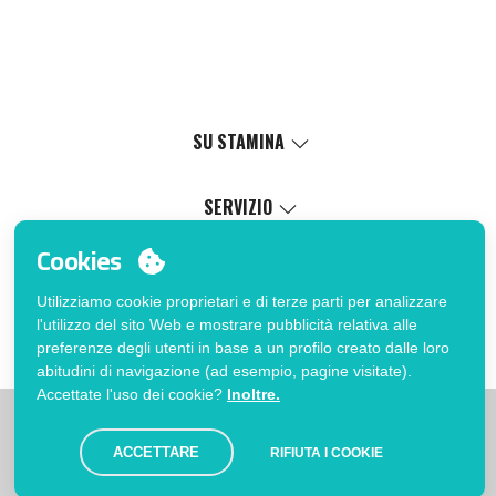
SU STAMINA
Valori
Causa sociale
SERVIZIO
Certificazioni
Catalogo online
Cookies
Lavora con noi
Servizio di personalizzazione
Il Mio Account
Politica di gestione interna
Processo di vendita
Utilizziamo cookie proprietari e di terze parti per analizzare
Accedi
FAQ
l'utilizzo del sito Web e mostrare pubblicità relativa alle
Vuoi essere cliente?
Errata corrige catalogo
preferenze degli utenti in base a un profilo creato dalle loro
Contatto
abitudini di navigazione (ad esempio, pagine visitate).
Accettate l'uso dei cookie?
Inoltre.
|
|
|
Limitazioni
Informativa sulla privacy
Politica dei Cookies
|
Avviso legale
Mappa
ACCETTARE
RIFIUTA I COOKIE
© Stamina 2026. Tutti i diritti riservati