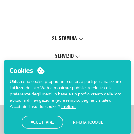
SU STAMINA
Valori
Causa sociale
SERVIZIO
Certificazioni
Catalogo online
Cookies
Lavora con noi
Servizio di personalizzazione
Il Mio Account
Politica di gestione interna
Processo di vendita
Utilizziamo cookie proprietari e di terze parti per analizzare
Accedi
FAQ
l'utilizzo del sito Web e mostrare pubblicità relativa alle
Vuoi essere cliente?
Errata corrige catalogo
preferenze degli utenti in base a un profilo creato dalle loro
Contatto
abitudini di navigazione (ad esempio, pagine visitate).
Accettate l'uso dei cookie?
Inoltre.
|
|
|
Limitazioni
Informativa sulla privacy
Politica dei Cookies
|
Avviso legale
Mappa
ACCETTARE
RIFIUTA I COOKIE
© Stamina 2026. Tutti i diritti riservati