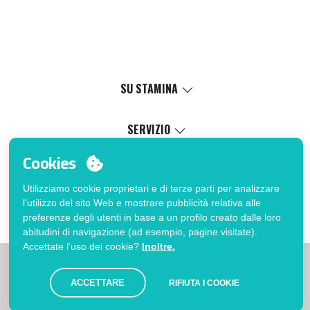
SU STAMINA
Valori
Causa sociale
SERVIZIO
Certificazioni
Catalogo online
Cookies
Lavora con noi
Servizio di personalizzazione
Il Mio Account
Politica di gestione interna
Processo di vendita
Utilizziamo cookie proprietari e di terze parti per analizzare
Accedi
FAQ
l'utilizzo del sito Web e mostrare pubblicità relativa alle
Vuoi essere cliente?
Errata corrige catalogo
preferenze degli utenti in base a un profilo creato dalle loro
Contatto
abitudini di navigazione (ad esempio, pagine visitate).
Accettate l'uso dei cookie?
Inoltre.
|
|
|
Limitazioni
Informativa sulla privacy
Politica dei Cookies
|
Avviso legale
Mappa
ACCETTARE
RIFIUTA I COOKIE
© Stamina 2026. Tutti i diritti riservati