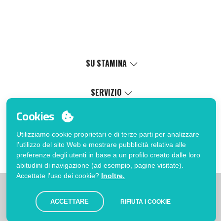
SU STAMINA
Valori
Causa sociale
SERVIZIO
Certificazioni
Catalogo online
Cookies
Lavora con noi
Servizio di personalizzazione
Il Mio Account
Politica di gestione interna
Processo di vendita
Utilizziamo cookie proprietari e di terze parti per analizzare
Accedi
FAQ
l'utilizzo del sito Web e mostrare pubblicità relativa alle
Vuoi essere cliente?
Errata corrige catalogo
preferenze degli utenti in base a un profilo creato dalle loro
Contatto
abitudini di navigazione (ad esempio, pagine visitate).
Accettate l'uso dei cookie?
Inoltre.
|
|
|
Limitazioni
Informativa sulla privacy
Politica dei Cookies
|
Avviso legale
Mappa
ACCETTARE
RIFIUTA I COOKIE
© Stamina 2026. Tutti i diritti riservati