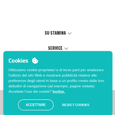
SU STAMINA
Valori
Causa sociale
SERVICE
Certificazioni
Catalogo online
Cookies
Lavora con noi
Servizio di personalizzazione
MY ACCOUNT
Politica di gestione interna
Processo di vendita
Utilizziamo cookie proprietari e di terze parti per analizzare
Login
FAQ
l'utilizzo del sito Web e mostrare pubblicità relativa alle
Vuoi essere cliente?
Errata corrige catalogo
preferenze degli utenti in base a un profilo creato dalle loro
Contatto
abitudini di navigazione (ad esempio, pagine visitate).
Accettate l'uso dei cookie?
Inoltre.
|
|
|
Limitazioni
Informativa sulla privacy
Politica dei Cookies
|
Avviso legale
Mappa
ACCETTARE
REJECT COOKIES
© Stamina 2026. Tutti i diritti riservati