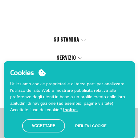
SU STAMINA
Valori
Causa sociale
SERVIZIO
Certificazioni
Catalogo online
Cookies
Lavora con noi
Servizio di personalizzazione
Il Mio Account
Politica di gestione interna
Processo di vendita
Utilizziamo cookie proprietari e di terze parti per analizzare
Accedi
FAQ
l'utilizzo del sito Web e mostrare pubblicità relativa alle
Vuoi essere cliente?
Errata corrige catalogo
preferenze degli utenti in base a un profilo creato dalle loro
Contatto
abitudini di navigazione (ad esempio, pagine visitate).
Accettate l'uso dei cookie?
Inoltre.
|
|
|
Limitazioni
Informativa sulla privacy
Politica dei Cookies
|
Avviso legale
Mappa
ACCETTARE
RIFIUTA I COOKIE
© Stamina 2026. Tutti i diritti riservati