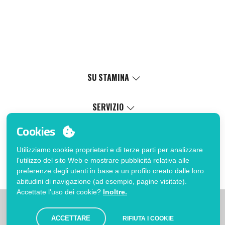
SU STAMINA
Valori
Causa sociale
SERVIZIO
Certificazioni
Catalogo online
Cookies
Lavora con noi
Servizio di personalizzazione
Il Mio Account
Politica di gestione interna
Processo di vendita
Utilizziamo cookie proprietari e di terze parti per analizzare
Accedi
FAQ
l'utilizzo del sito Web e mostrare pubblicità relativa alle
Vuoi essere cliente?
Errata corrige catalogo
preferenze degli utenti in base a un profilo creato dalle loro
Contatto
abitudini di navigazione (ad esempio, pagine visitate).
Accettate l'uso dei cookie?
Inoltre.
|
|
|
Limitazioni
Informativa sulla privacy
Politica dei Cookies
|
Avviso legale
Mappa
ACCETTARE
RIFIUTA I COOKIE