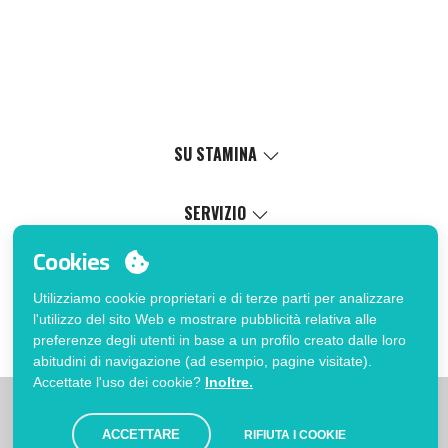
SU STAMINA
Valori
Causa sociale
SERVIZIO
Certificazioni
Catalogo online
Cookies
Lavora con noi
Servizio di personalizzazione
Il Mio Account
Politica di gestione interna
Processo di vendita
Utilizziamo cookie proprietari e di terze parti per analizzare
Accedi
FAQ
l'utilizzo del sito Web e mostrare pubblicità relativa alle
Vuoi essere cliente?
Errata corrige catalogo
preferenze degli utenti in base a un profilo creato dalle loro
Contatto
abitudini di navigazione (ad esempio, pagine visitate).
Accettate l'uso dei cookie?
Inoltre.
|
|
|
Limitazioni
Informativa sulla privacy
Politica dei Cookies
|
Avviso legale
Mappa
ACCETTARE
RIFIUTA I COOKIE