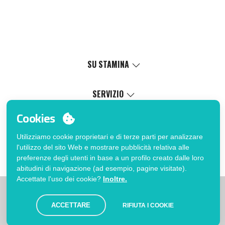
SU STAMINA
Valori
Causa sociale
SERVIZIO
Certificazioni
Catalogo online
Cookies
Lavora con noi
Servizio di personalizzazione
Il Mio Account
Politica di gestione interna
Processo di vendita
Utilizziamo cookie proprietari e di terze parti per analizzare
Accedi
FAQ
l'utilizzo del sito Web e mostrare pubblicità relativa alle
Vuoi essere cliente?
Errata corrige catalogo
preferenze degli utenti in base a un profilo creato dalle loro
Contatto
abitudini di navigazione (ad esempio, pagine visitate).
Accettate l'uso dei cookie?
Inoltre.
|
|
|
Limitazioni
Informativa sulla privacy
Politica dei Cookies
|
Avviso legale
Mappa
ACCETTARE
RIFIUTA I COOKIE
© Stamina 2026. Tutti i diritti riservati