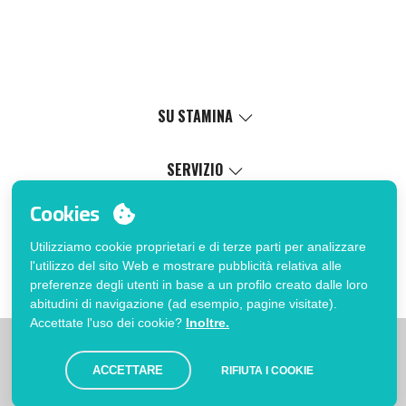
SU STAMINA
Valori
Causa sociale
SERVIZIO
Certificazioni
Catalogo online
Cookies
Lavora con noi
Servizio di personalizzazione
Il Mio Account
Politica di gestione interna
Processo di vendita
Utilizziamo cookie proprietari e di terze parti per analizzare
Accedi
FAQ
l'utilizzo del sito Web e mostrare pubblicità relativa alle
Vuoi essere cliente?
Errata corrige catalogo
preferenze degli utenti in base a un profilo creato dalle loro
Contatto
abitudini di navigazione (ad esempio, pagine visitate).
Accettate l'uso dei cookie?
Inoltre.
|
|
|
Limitazioni
Informativa sulla privacy
Politica dei Cookies
|
Avviso legale
Mappa
ACCETTARE
RIFIUTA I COOKIE
© Stamina 2026. Tutti i diritti riservati